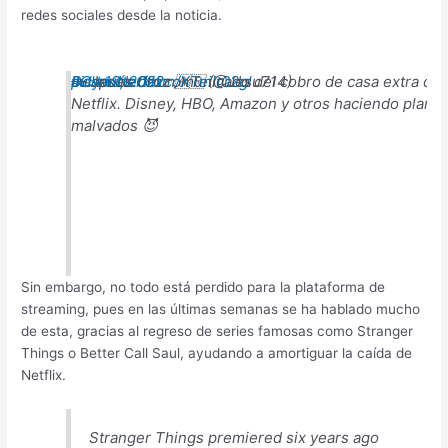
redes sociales desde la noticia.
Después del comunicado del cobro de casa extra de
#ChauNetflix
pic.twitter.com/XTeiIt02gl
— Jesus Cruz 🇦🇷 (@Jesu714)
July 19, 2022
Netflix. Disney, HBO, Amazon y otros haciendo plane
malvados 😈
Sin embargo, no todo está perdido para la plataforma de
streaming, pues en las últimas semanas se ha hablado mucho
de esta, gracias al regreso de series famosas como Stranger
Things o Better Call Saul, ayudando a amortiguar la caída de
Netflix.
Stranger Things premiered six years ago