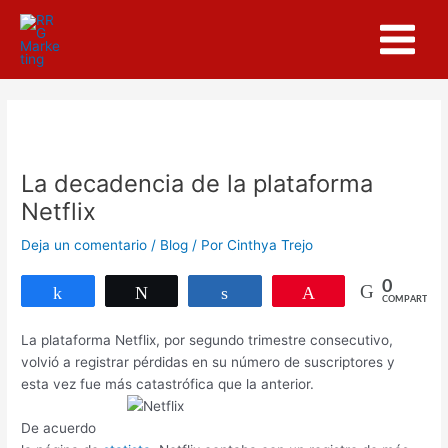
Ir
Navegación
Main
al
de
Menu
contenido
entradas
La decadencia de la plataforma
Netflix
Deja un comentario
/
Blog
/ Por
Cinthya Trejo
0
Compartir
Twittear
Compartir
Pin
COMPARTIR
La plataforma Netflix, por segundo trimestre consecutivo,
volvió a registrar pérdidas en su número de suscriptores y
esta vez fue más catastrófica que la anterior.
De acuerdo