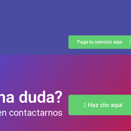
Paga tu servicio aquí
na duda?
Haz clic aquí
en contactarnos