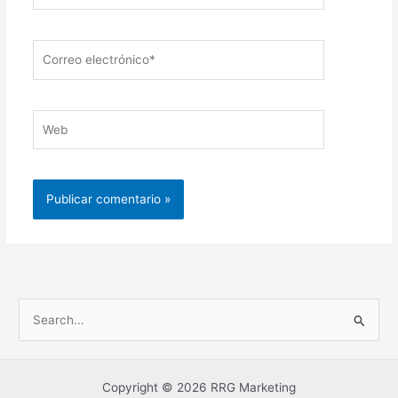
Correo
electrónico*
Web
B
u
s
Copyright © 2026 RRG Marketing
c