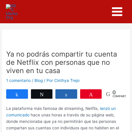
Ir
Navegación
Main
al
de
Menu
contenido
entradas
Ya no podrás compartir tu cuenta
de Netflix con personas que no
viven en tu casa
1 comentario
/
Blog
/ Por
Cinthya Trejo
0
Compartir
Twittear
Compartir
Pin
COMPARTIR
La plataforma más famosa de streaming, Netflix,
lanzó un
comunicado
hace unas horas a través de su página web,
donde mencionaba que ya no permitirán que las personas
compartan sus cuentas con individuos que no habiten en el