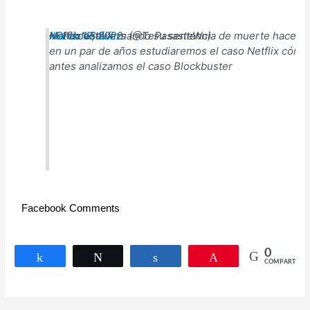
Netflix está firmando su sentencia de muerte hace ra
#ChaoNetflix
— PiscoSawers (@TePasasteWn)
March 17, 2022
en un par de años estudiaremos el caso Netflix cómo
antes analizamos el caso Blockbuster
Facebook Comments
0
Compartir
Twittear
Compartir
Pin
COMPARTIR