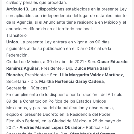
civiles y penales que procedan.
Artículo 13.
Las disposiciones establecidas en la presente Ley
son aplicables con independencia del lugar de establecimiento
de la Agencia, si el Anunciante tiene residencia en México y el
anuncio es difundido en el territorio nacional.
Transitorio
Único.
La presente Ley entrará en vigor a los 90 días
siguientes al de su publicación en el Diario Oficial de la
Federación.
Ciudad de México, a 30 de abril de 2021.- Sen.
Oscar Eduardo
Ramírez Aguilar
, Presidente.- Dip.
Dulce María Sauri
Riancho
, Presidenta.- Sen.
Lilia Margarita Valdez Martínez
,
Secretaria.- Dip.
Martha Hortencia Garay Cadena
,
Secretaria.- Rúbricas.”
En cumplimiento de lo dispuesto por la fracción I del Artículo
89 de la Constitución Política de los Estados Unidos
Mexicanos, y para su debida publicación y observancia,
expido el presente Decreto en la Residencia del Poder
Ejecutivo Federal, en la Ciudad de México, a 28 de mayo de
2021.-
Andrés Manuel López Obrador
.- Rúbrica.- La
Secretaria de Gobernación, Dra.
Olga María del Carmen