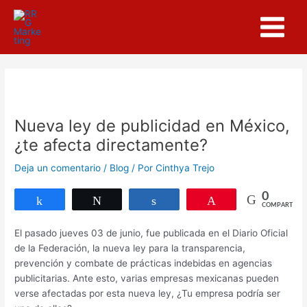
Ir
Navegación
Main
al
de
Menu
contenido
entradas
Nueva ley de publicidad en México,
¿te afecta directamente?
Deja un comentario
/
Blog
/ Por
Cinthya Trejo
0
Compartir
Twittear
Compartir
Pin
COMPARTIR
El pasado jueves 03 de junio, fue publicada en el Diario Oficial
de la Federación, la nueva ley para la transparencia,
prevención y combate de prácticas indebidas en agencias
publicitarias. Ante esto, varias empresas mexicanas pueden
verse afectadas por esta nueva ley, ¿Tu empresa podría ser