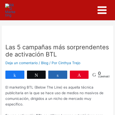
Ir
Navegación
Main
al
de
Menu
contenido
entradas
Las 5 campañas más sorprendentes
de activación BTL
Deja un comentario
/
Blog
/ Por
Cinthya Trejo
0
Compartir
Twittear
Compartir
Pin
COMPARTIR
El marketing BTL (
Below The Line) es aquella técnica
publicitaria en la que se hace uso de medios no masivos de
comunicación, dirigidos a un nicho de mercado muy
específico.