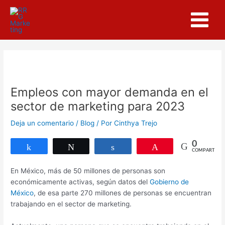
Ir
Navegación
Main
al
de
Menu
contenido
entradas
Empleos con mayor demanda en el
sector de marketing para 2023
Deja un comentario
/
Blog
/ Por
Cinthya Trejo
0
Compartir
Twittear
Compartir
Pin
COMPARTIR
En México, más de 50 millones de personas son
económicamente activas, según datos del
Gobierno de
México
, de esa parte 270 millones de personas se encuentran
trabajando en el sector de marketing.