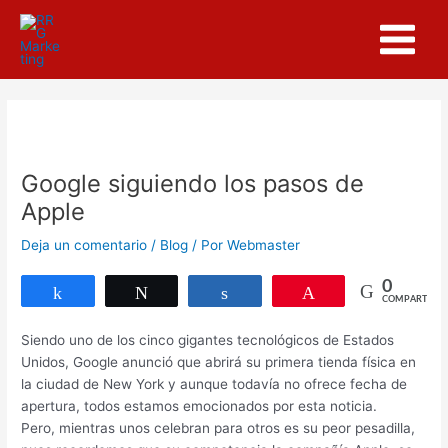
Ir
Navegación
Main
al
de
Menu
contenido
entradas
Google siguiendo los pasos de
Apple
Deja un comentario
/
Blog
/ Por
Webmaster
0
Compartir
Twittear
Compartir
Pin
COMPARTIR
Siendo uno de los cinco gigantes tecnológicos de Estados
Unidos, Google anunció que abrirá su primera tienda física en
la ciudad de New York y aunque todavía no ofrece fecha de
apertura, todos estamos emocionados por esta noticia.
Pero, mientras unos celebran para otros es su peor pesadilla,