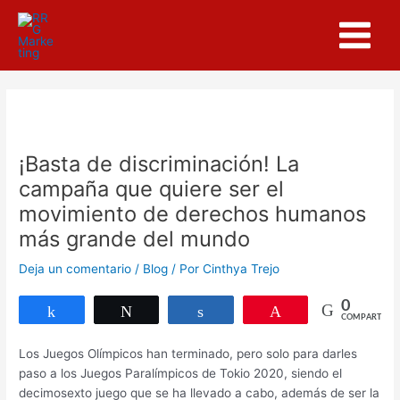
Ir
Navegación
Main
al
de
Menu
contenido
entradas
¡Basta de discriminación! La
campaña que quiere ser el
movimiento de derechos humanos
más grande del mundo
Deja un comentario
/
Blog
/ Por
Cinthya Trejo
0
Compartir
Twittear
Compartir
Pin
COMPARTIR
Los Juegos Olímpicos han terminado, pero solo para darles
paso a los Juegos Paralímpicos de Tokio 2020, siendo el
decimosexto
juego que se ha llevado a cabo, además de ser la