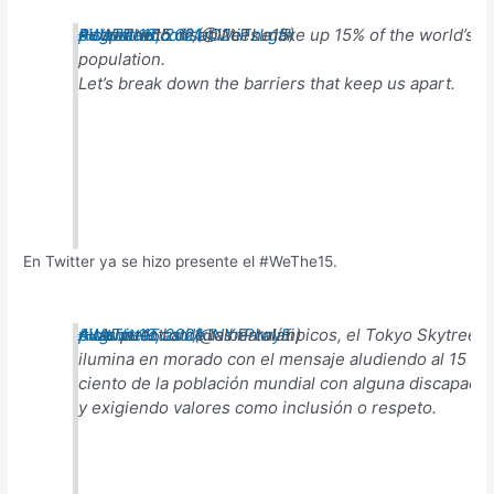
People with disabilities make up 15% of the world’s
#WeThe15
pic.twitter.com/uC2cPzLgfh
— WeThe15 💜 (@WeThe15)
August 18, 2021
population.
Let’s break down the barriers that keep us apart.
En Twitter ya se hizo presente el #WeThe15.
A las puertas de los Paralímpicos, el Tokyo Skytree s
#WeThe15
pic.twitter.com/klNYnPlwyE
— Alberto Lati (@albertolati)
August 19, 2021
ilumina en morado con el mensaje
aludiendo al 15 po
ciento de la población mundial con alguna discapaci
y exigiendo valores como inclusión o respeto.