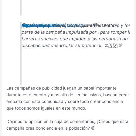
💜¡México se iluminó de púrpura!💜
Estamos muy felices por ser parte del cambio y form
#WeThe15
@Paralympics
#LuchemosJuntos
pic.twitter.com/30HgMmXiVl
— Comité Paralímpico Mexicano (@COPAME)
August 20, 2021
parte de la campaña
impulsada por
.
para romper las
barreras sociales que impiden a las personas con
discapacidad desarrollar su potencial. 🤝🇲🇽💜
Las campañas de publicidad juegan un papel importante
durante este evento y más allá de ser inclusivos, buscan crear
empatía con esta comunidad y sobre todo crear conciencia
que todos somos iguales en este mundo.
Déjanos tu opinión en la caja de comentarios, ¿Crees que esta
campaña crea conciencia en la población?
🤔