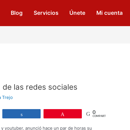
Blog
Servicios
Únete
Mi cuenta
 de las redes sociales
a Trejo
0
r
Compartir
Pin
COMPARTIR
 y youtuber, anunció hace un par de horas su