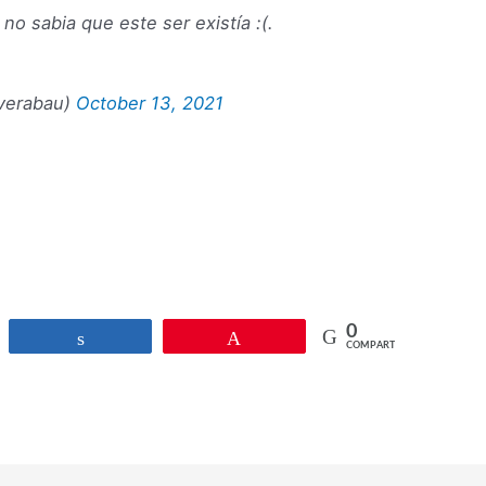
no sabia que este ser existía :(.
verabau)
October 13, 2021
0
r
Compartir
Pin
COMPARTIR