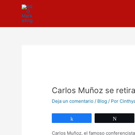
Ir
Navegación
al
de
contenido
entradas
Carlos Muñoz se retira
Deja un comentario
/
Blog
/ Por
Cinthy
Compartir
Twittea
Carlos Muñoz, el famoso conferencista