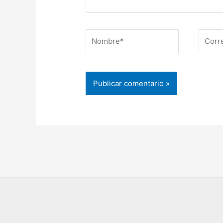
Nombre*
Correo
electr