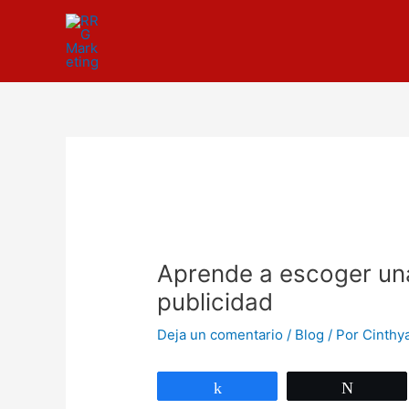
Ir
Navegación
al
de
contenido
entradas
Aprende a escoger una 
publicidad
Deja un comentario
/
Blog
/ Por
Cinthy
Compartir
Twittea