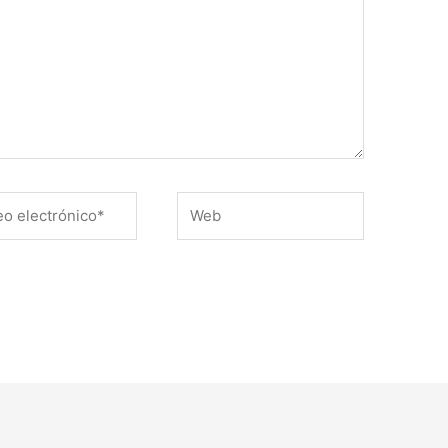
Web
ónico*