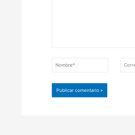
Nombre*
Correo
electr