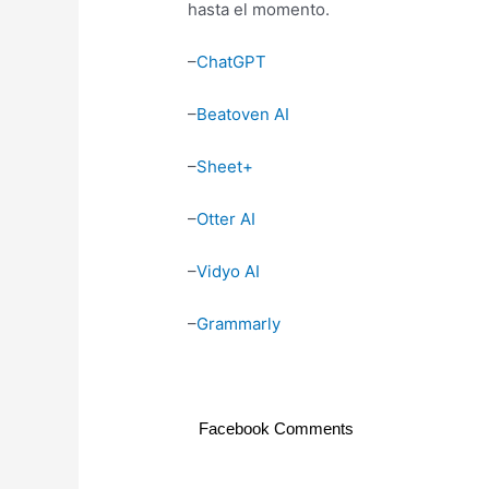
hasta el momento.
–
ChatGPT
–
Beatoven AI
–
Sheet+
–
Otter AI
–
Vidyo AI
–
Grammarly
Facebook Comments