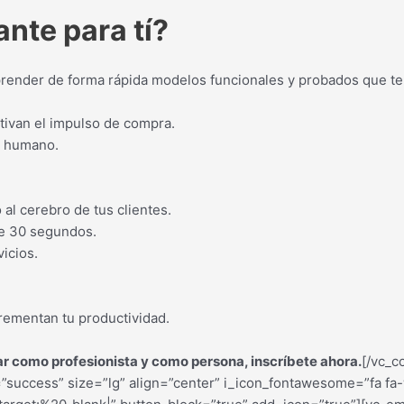
nte para tí?
render de forma rápida modelos funcionales y probados que te
tivan el impulso de compra.
r humano.
al cerebro de tus clientes.
de 30 segundos.
vicios.
rementan tu productividad.
rar como profesionista y como persona, inscríbete ahora.
[/vc_c
”success” size=”lg” align=”center” i_icon_fontawesome=”fa fa