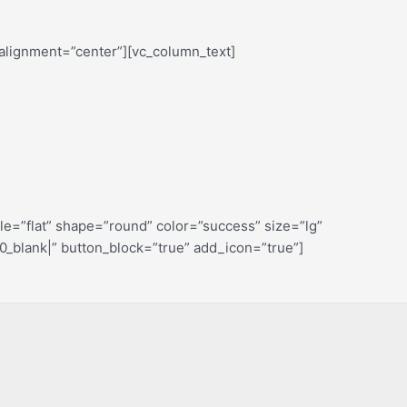
alignment=”center”][vc_column_text]
e=”flat” shape=”round” color=”success” size=”lg”
_blank|” button_block=”true” add_icon=”true”]