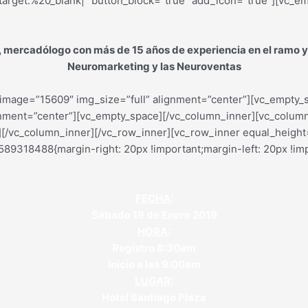
arget:%20_blank|” button_block=”true” add_icon=”true”][vc_e
, mercadólogo con más de 15 años de experiencia en el ramo y 
Neuromarketing y las Neuroventas
image=”15609″ img_size=”full” alignment=”center”][vc_empty_
gnment=”center”][vc_empty_space][/vc_column_inner][vc_colum
e][/vc_column_inner][/vc_row_inner][vc_row_inner equal_heigh
89318488{margin-right: 20px !important;margin-left: 20px !imp
FECHA:
Sábado 19 de Enero 2019
HORA:
Registro 8:30am
Inicio a las 9:00am
LUGAR:
Hotel Santiago Plaza