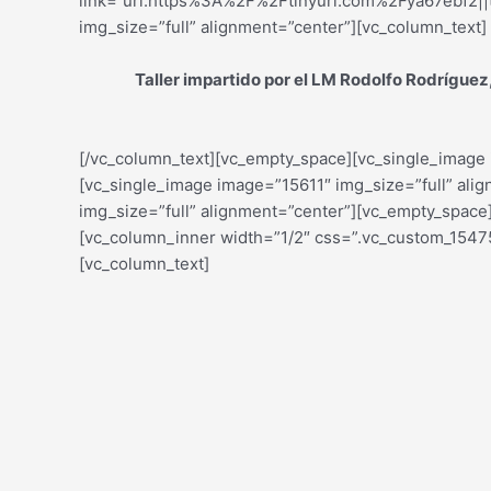
link=”url:https%3A%2F%2Ftinyurl.com%2Fya67ebf2||t
img_size=”full” alignment=”center”][vc_column_text]
Taller impartido por el LM Rodolfo Rodríguez
[/vc_column_text][vc_empty_space][vc_single_image 
[vc_single_image image=”15611″ img_size=”full” ali
img_size=”full” alignment=”center”][vc_empty_spac
[vc_column_inner width=”1/2″ css=”.vc_custom_15475
[vc_column_text]