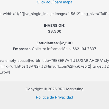
(
Click aquí para mapa
)
r width=”1/2″][vc_single_image image=”15612″ img_size=”full” 
INVERSIÓN:
$3,500
Estudiantes: $2,500
Empresas:
Solicitar información al 662 194 7837
[vc_empty_space][vc_btn title=”RESERVA TU LUGAR AHORA” styl
 link=”url:https%3A%2F%2Ftinyurl.com%2Fya67ebf2||target:%20
c_row]
Copyright © 2026 RRG Marketing
Política de Privacidad