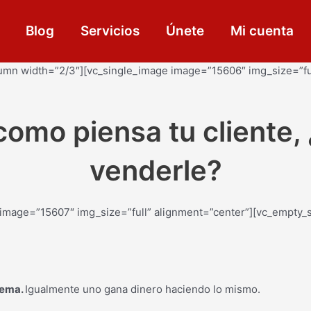
Blog
Servicios
Únete
Mi cuenta
umn width=”2/3″][vc_single_image image=”15606″ img_size=”fu
como piensa tu cliente
venderle?
image=”15607″ img_size=”full” alignment=”center”][vc_empty_
lema.
Igualmente uno gana dinero haciendo lo mismo.