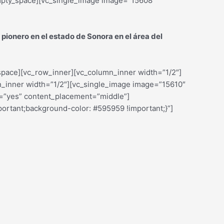
mpty_space][vc_single_image image=”15608″
pionero en el estado de Sonora en el área del
space][vc_row_inner][vc_column_inner width=”1/2″]
n_inner width=”1/2″][vc_single_image image=”15610″
t=”yes” content_placement=”middle”]
ortant;background-color: #595959 !important;}”]