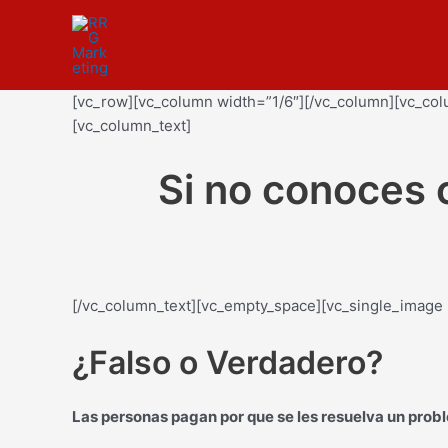
Ir
al
contenido
[vc_row][vc_column width=”1/6″][/vc_column][vc_col
[vc_column_text]
Si no conoces 
[/vc_column_text][vc_empty_space][vc_single_image 
¿Falso o Verdadero?
Las personas pagan por que se les resuelva un prob