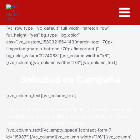
Ir
Main
al
Menu
contenido
[vc_row type=”vc_default” full_width=”stretch_row”
full_height=”yes” bg_type=”bg_color”
css=”.vc_custom_1580321864143{margin-top: -70px
!important;margin-bottom: -70px !important;}”
bg_color_value=”#274083″][vc_column width=”1/6″]
[/vc_column][vc_column width=”2/3″][vc_column_text]
Solicitud de Campaña
[/vc_column_text][vc_column_text]
Con el fin de obtener una mayor fluidez al momento de generar
las campañas promocionales para redes sociales, por favor,
háganos llegar la siguiente información:
[/vc_column_text][vc_empty_space][contact-form-7
id=”15987″][/vc_column][vc_column width=”1/6″][/vc_column]