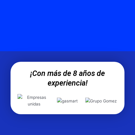
¡Con más de 8 años de
experiencia!
A
S
n
i
t
g
e
u
r
i
i
e