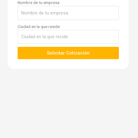
Nombre de tu empresa
Ciudad en la que reside
Solicitar Cotización
R
R
e
e
p
p
r
r
o
o
d
d
u