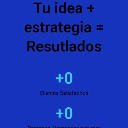
Tu idea +
o
n
r
t
e
estrategia =
Resutlados
+
0
Clientes Satisfechos
+
0