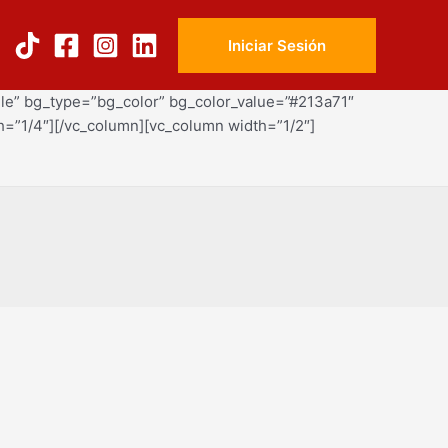
Iniciar Sesión
dle” bg_type=”bg_color” bg_color_value=”#213a71″
h=”1/4″][/vc_column][vc_column width=”1/2″]