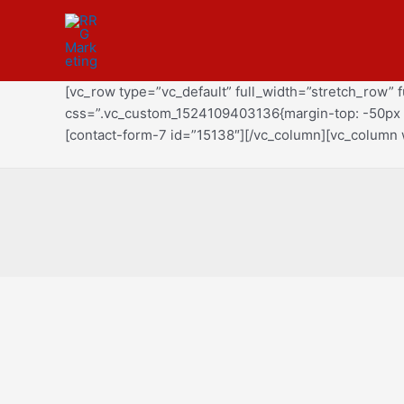
Ir
al
contenido
[vc_row type=”vc_default” full_width=”stretch_row”
css=”.vc_custom_1524109403136{margin-top: -50px !i
[contact-form-7 id=”15138″][/vc_column][vc_column 