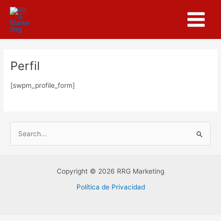
Ir
Main
al
Menu
contenido
Perfil
[swpm_profile_form]
B
u
s
Copyright © 2026 RRG Marketing
c
Política de Privacidad
a
r
p