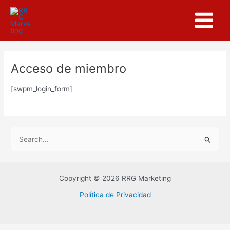
Ir
Main
al
Menu
contenido
Acceso de miembro
[swpm_login_form]
B
u
s
Copyright © 2026 RRG Marketing
c
Política de Privacidad
a
r
p